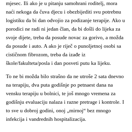
mjesec. Ili ako je u pitanju samohrani roditelj, mora
naći nekoga da čuva djecu i obezbijediti svu potrebnu
logistiku da bi dan odvojio za podizanje terapije. Ako u
porodici ne radi ni jedan član, da bi došli do lijeka za
svoje dijete, treba da posude novac za gorivo, a možda
da posude i auto. A ako je riječ o punoljetnoj osobi sa
cističnom fibrozom, treba da izađe iz
škole/fakulteta/posla i dan posveti putu ka lijeku.
To ne bi možda bilo strašno da ne utroše 2 sata dnevno
na terapiju, dva puta godišnje po petnaest dana na
vensku terapiju u bolnici, te još mnogo vremena za
godišnju evaluaciju nalaza i razne pretrage i kontrole. I
to sve u dobroj godini, onoj „mirnoj“ bez mnogo
infekcija i vandrednih hospitalizacija.