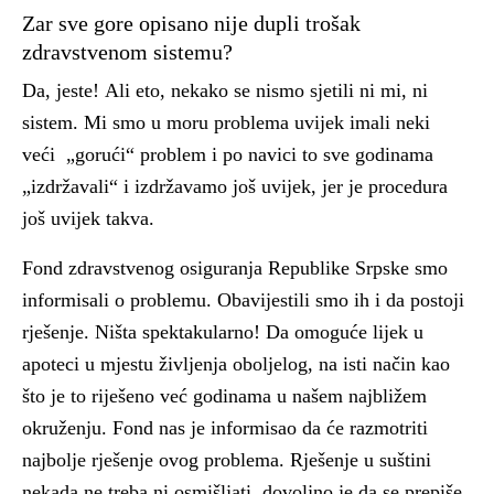
Zar sve gore opisano nije dupli trošak
zdravstvenom sistemu?
Da, jeste!
Ali eto, nekako se nismo sjetili ni mi, ni
sistem. Mi smo u moru problema uvijek imali neki
veći „gorući“ problem i po navici to sve godinama
„izdržavali“ i izdržavamo još uvijek, jer je procedura
još uvijek takva.
Fond zdravstvenog osiguranja Republike Srpske smo
informisali o problemu. Obavijestili smo ih i da postoji
rješenje. Ništa spektakularno! Da omoguće lijek u
apoteci u mjestu življenja oboljelog, na isti način kao
što je to riješeno već godinama u našem najbližem
okruženju. Fond nas je informisao da će razmotriti
najbolje rješenje ovog problema.
Rješenje u suštini
nekada ne treba ni osmišljati, dovoljno je da se prepiše