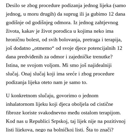
Desilo se zbog procedure podizanja jednog lijeka (samo
jednog, u moru drugih) da suprug ili ja gubimo 12 dana
godišnje od godišnjeg odmora. Iz jednog zahtjevnog
života, kakav je život porodica u kojima neko ima
hroničnu bolest, od svih bolovanja, pretraga i terapija,
još dodatno „otmemo“ od svoje djece potencijalnih 12
dana predviđenih za odmor i zajedničke trenutke?
Istina, ne svojom voljom. Mi smo još najidealniji
slučaj. Onaj slučaj koji ima sreće i zbog procedure
podizanja lijeka oteto nam je samo to.
U konkretnom slučaju, govorimo o jednom
inhalatornom lijeku koji djeca oboljela od cistične
fibroze koriste svakodnevno među ostalom terapijom.
Kod nas u Republici Srpskoj, taj lijek nije na pozitivnoj
listi lijekova, nego na bolničkoj listi. Šta to znači?