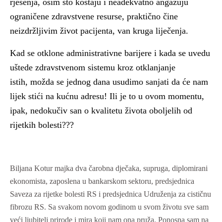
rješenja, osim što koštaju i neadekvatno angažuju
ograničene zdravstvene resurse, praktično čine
neizdržljivim život pacijenta, van kruga liječenja.
Kad se otklone administrativne barijere i kada se uvedu
uštede zdravstvenom sistemu kroz otklanjanje
istih,
možda se jednog dana usudimo sanjati da će nam
lijek stići na kućnu adresu
! Ili je to u ovom momentu,
ipak, nedokučiv san o kvalitetu života oboljelih od
rijetkih bolesti???
Biljana Kotur majka dva čarobna dječaka, supruga, diplomirani
ekonomista, zaposlena u bankarskom sektoru, predsjednica
Saveza za rijetke bolesti RS i predsjednica Udruženja za cističnu
fibrozu RS. Sa svakom novom godinom u svom životu sve sam
veći ljubitelj prirode i mira koji nam ona pruža. Ponosna sam na