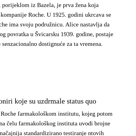
 porijeklom iz Bazela, je prva žena koja
r kompanije Roche. U 1925. godini ukrcava se
che ima svoju podružnicu. Alice nastavlja da
nog povratka u Švicarsku 1939. godine, postaje
 je senzacionalno dostignuće za ta vremena.
niri koje su uzdrmale status quo
e Roche farmakološkom institutu, kojeg potom
na čelu farmakološkog instituta uvodi brojne
značajnija standardizirano testiranje ntovih