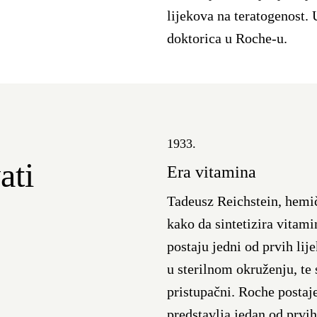
lijekova na teratogenost. 
doktorica u Roche-u.
1933.
ati
Era vitamina
Tadeusz Reichstein, hemič
kako da sintetizira vitam
postaju jedni od prvih lij
u sterilnom okruženju, te 
pristupačni. Roche postaj
predstavlja jedan od prvi