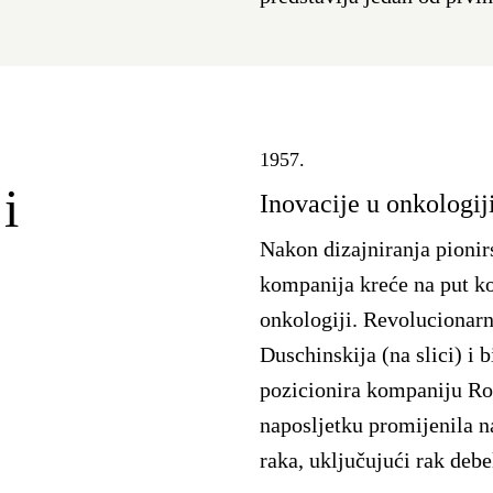
1957.
i
Inovacije u onkologij
Nakon dizajniranja pionir
kompanija kreće na put koj
onkologiji. Revolucionar
Duschinskija (na slici) i
pozicionira kompaniju Roc
naposljetku promijenila n
raka, uključujući rak debe