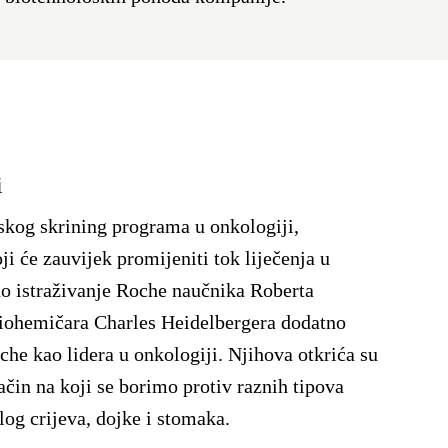
i
skog skrining programa u onkologiji,
i će zauvijek promijeniti tok liječenja u
no istraživanje Roche naučnika Roberta
 biohemičara Charles Heidelbergera dodatno
he kao lidera u onkologiji. Njihova otkrića su
ačin na koji se borimo protiv raznih tipova
log crijeva, dojke i stomaka.