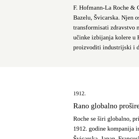
F. Hofmann-La Roche & Co
Bazelu, Švicarska. Njen 
transformisati zdravstvo n
učinke izbijanja kolere u
proizvoditi industrijski i 
1912.
Rano globalno prošir
Roche se širi globalno, p
1912. godine kompanija ima
Švicarska, Japan, Francus