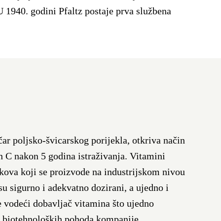
U 1940. godini Pfaltz postaje prva službena
ar poljsko-švicarskog porijekla, otkriva način
in C nakon 5 godina istraživanja. Vitamini
ekova koji se proizvode na industrijskom nivou
su sigurno i adekvatno dozirani, a ujedno i
e vodeći dobavljač vitamina što ujedno
h biotehnoloških pohoda kompanije.