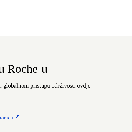
 u Roche-u
m globalnom pristupu održivosti ovdje
.
tranicu