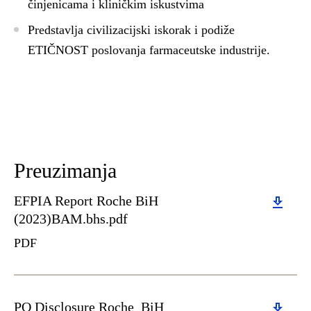
činjenicama i kliničkim iskustvima
Predstavlja civilizacijski iskorak i podiže
ETIČNOST
poslovanja farmaceutske industrije.
Preuzimanja
Download
EFPIA Report Roche BiH
(2023)BAM.bhs.pdf
PDF
Download
PO Disclosure Roche_BiH