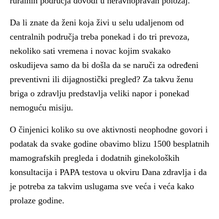
ruralnih područja dovodi u neravnopravan položaj.
Da li znate da ženi koja živi u selu udaljenom od
centralnih područja treba ponekad i do tri prevoza,
nekoliko sati vremena i novac kojim svakako
oskudijeva samo da bi došla da se naruči za određeni
preventivni ili dijagnostički pregled? Za takvu ženu
briga o zdravlju predstavlja veliki napor i ponekad
nemoguću misiju.
O činjenici koliko su ove aktivnosti neophodne govori i
podatak da svake godine obavimo blizu 1500 besplatnih
mamografskih pregleda i dodatnih ginekoloških
konsultacija i PAPA testova u okviru Dana zdravlja i da
je potreba za takvim uslugama sve veća i veća kako
prolaze godine.