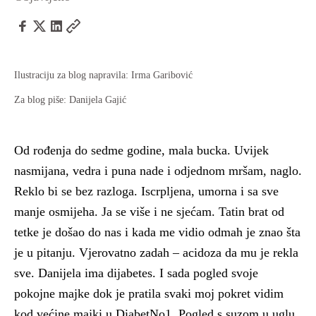
Ilustraciju za blog napravila: Irma Garibović
Za blog piše: Danijela Gajić
Od rođenja do sedme godine, mala bucka. Uvijek
nasmijana, vedra i puna nade i odjednom mršam, naglo.
Reklo bi se bez razloga. Iscrpljena, umorna i sa sve
manje osmijeha. Ja se više i ne sjećam. Tatin brat od
tetke je došao do nas i kada me vidio odmah je znao šta
je u pitanju. Vjerovatno zadah – acidoza da mu je rekla
sve. Danijela ima dijabetes. I sada pogled svoje
pokojne majke dok je pratila svaki moj pokret vidim
kod većine majki u DiabetNo1. Pogled s suzom u uglu