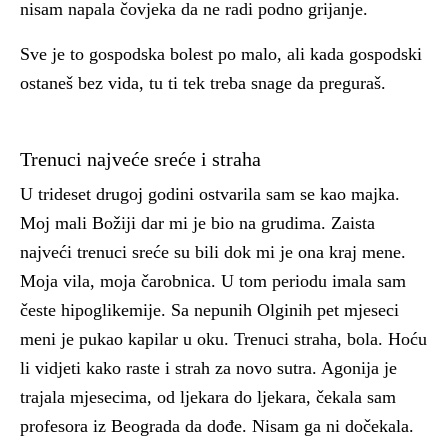
nisam napala čovjeka da ne radi podno grijanje.
Sve je to gospodska bolest po malo, ali kada gospodski
ostaneš bez vida, tu ti tek treba snage da preguraš.
Trenuci najveće sreće i straha
U trideset drugoj godini ostvarila sam se kao majka.
Moj mali Božiji dar mi je bio na grudima. Zaista
najveći trenuci sreće su bili dok mi je ona kraj mene.
Moja vila, moja čarobnica. U tom periodu imala sam
česte hipoglikemije. Sa nepunih Olginih pet mjeseci
meni je pukao kapilar u oku. Trenuci straha, bola. Hoću
li vidjeti kako raste i strah za novo sutra. Agonija je
trajala mjesecima, od ljekara do ljekara, čekala sam
profesora iz Beograda da dođe. Nisam ga ni dočekala.