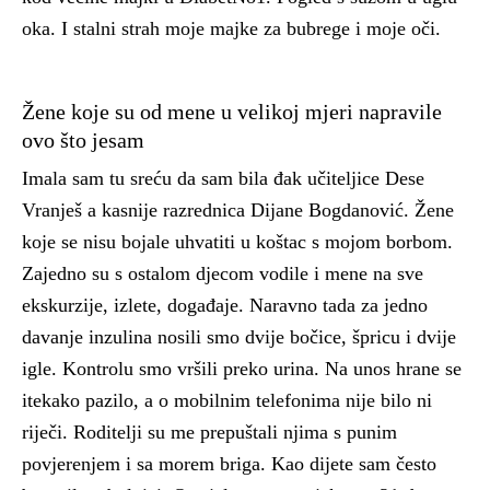
oka. I stalni strah moje majke za bubrege i moje oči.
Žene koje su od mene u velikoj mjeri napravile
ovo što jesam
Imala sam tu sreću da sam bila đak učiteljice Dese
Vranješ a kasnije razrednica Dijane Bogdanović. Žene
koje se nisu bojale uhvatiti u koštac s mojom borbom.
Zajedno su s ostalom djecom vodile i mene na sve
ekskurzije, izlete, događaje. Naravno tada za jedno
davanje inzulina nosili smo dvije bočice, špricu i dvije
igle. Kontrolu smo vršili preko urina. Na unos hrane se
itekako pazilo, a o mobilnim telefonima nije bilo ni
riječi. Roditelji su me prepuštali njima s punim
povjerenjem i sa morem briga. Kao dijete sam često