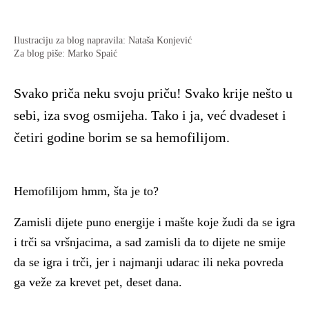
Ilustraciju za blog napravila: Nataša Konjević
Za blog piše: Marko Spaić
Svako priča neku svoju priču! Svako krije nešto u
sebi, iza svog osmijeha. Tako i ja, već dvadeset i
četiri godine borim se sa hemofilijom.
Hemofilijom hmm, šta je to?
Zamisli dijete puno energije i mašte koje žudi da se igra
i trči sa vršnjacima, a sad zamisli da to dijete ne smije
da se igra i trči, jer i najmanji udarac ili neka povreda
ga veže za krevet pet, deset dana.