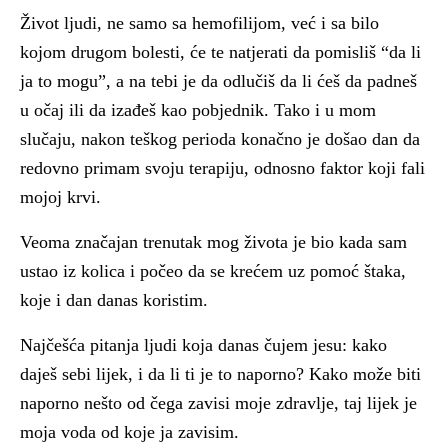
Život ljudi, ne samo sa hemofilijom, već i sa bilo
kojom drugom bolesti, će te natjerati da pomisliš “da li
ja to mogu”, a na tebi je da odlučiš da li ćeš da padneš
u očaj ili da izađeš kao pobjednik. Tako i u mom
slučaju, nakon teškog perioda konačno je došao dan da
redovno primam svoju terapiju, odnosno faktor koji fali
mojoj krvi.
Veoma značajan trenutak mog života je bio kada sam
ustao iz kolica i počeo da se krećem uz pomoć štaka,
koje i dan danas koristim.
Najčešća pitanja ljudi koja danas čujem jesu: kako
daješ sebi lijek, i da li ti je to naporno? Kako može biti
naporno nešto od čega zavisi moje zdravlje, taj lijek je
moja voda od koje ja zavisim.