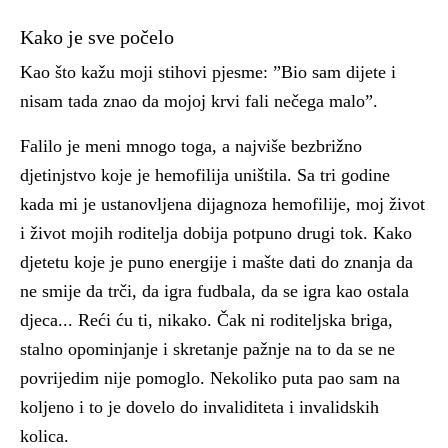
Kako je sve počelo
Kao što kažu moji stihovi pjesme: ”Bio sam dijete i
nisam tada znao da mojoj krvi fali nečega malo”.
Falilo je meni mnogo toga, a najviše bezbrižno
djetinjstvo koje je hemofilija uništila. Sa tri godine
kada mi je ustanovljena dijagnoza hemofilije, moj život
i život mojih roditelja dobija potpuno drugi tok. Kako
djetetu koje je puno energije i mašte dati do znanja da
ne smije da trči, da igra fudbala, da se igra kao ostala
djeca... Reći ću ti, nikako. Čak ni roditeljska briga,
stalno opominjanje i skretanje pažnje na to da se ne
povrijedim nije pomoglo. Nekoliko puta pao sam na
koljeno i to je dovelo do invaliditeta i invalidskih
kolica.