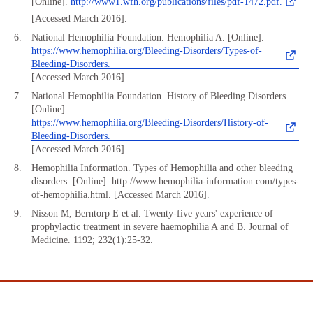
[Online].
http://www1.wfh.org/publications/files/pdf-1472.pdf.
[Accessed March 2016].
National Hemophilia Foundation. Hemophilia A. [Online].
https://www.hemophilia.org/Bleeding-Disorders/Types-of-
Bleeding-Disorders.
[Accessed March 2016].
National Hemophilia Foundation. History of Bleeding Disorders.
[Online].
https://www.hemophilia.org/Bleeding-Disorders/History-of-
Bleeding-Disorders.
[Accessed March 2016].
Hemophilia Information. Types of Hemophilia and other bleeding
disorders. [Online]. http://www.hemophilia-information.com/types-
of-hemophilia.html. [Accessed March 2016].
Nisson M, Berntorp E et al. Twenty-five years' experience of
prophylactic treatment in severe haemophilia A and B. Journal of
Medicine. 1192; 232(1):25-32.