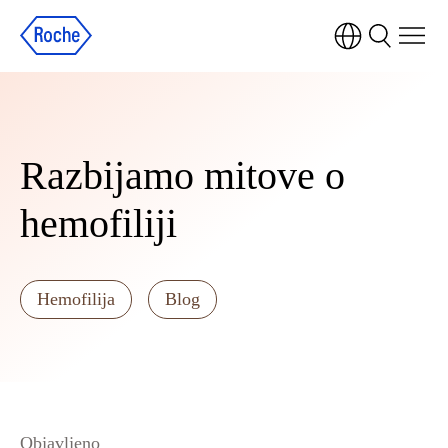
Razbijamo mitove o
hemofiliji
Hemofilija
Blog
Objavljeno