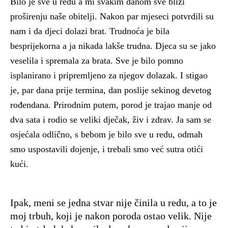
Bilo je sve u redu a mi svakim danom sve bliži
proširenju naše obitelji. Nakon par mjeseci potvrdili su
nam i da djeci dolazi brat. Trudnoća je bila
besprijekorna a ja nikada lakše trudna. Djeca su se jako
veselila i spremala za brata. Sve je bilo pomno
isplanirano i pripremljeno za njegov dolazak. I stigao
je, par dana prije termina, dan poslije sekinog devetog
rođendana. Prirodnim putem, porod je trajao manje od
dva sata i rodio se veliki dječak, živ i zdrav. Ja sam se
osjećala odlično, s bebom je bilo sve u redu, odmah
smo uspostavili dojenje, i trebali smo već sutra otići
kući.
Ipak, meni se jedna stvar nije činila u redu, a to je
moj trbuh, koji je nakon poroda ostao velik. Nije