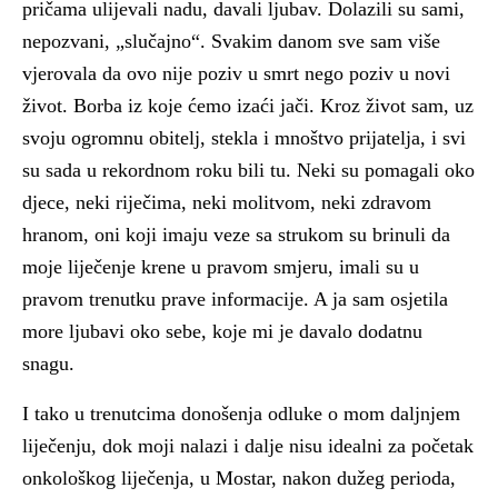
pričama ulijevali nadu, davali ljubav. Dolazili su sami,
nepozvani, „slučajno“. Svakim danom sve sam više
vjerovala da ovo nije poziv u smrt nego poziv u novi
život. Borba iz koje ćemo izaći jači. Kroz život sam, uz
svoju ogromnu obitelj, stekla i mnoštvo prijatelja, i svi
su sada u rekordnom roku bili tu. Neki su pomagali oko
djece, neki riječima, neki molitvom, neki zdravom
hranom, oni koji imaju veze sa strukom su brinuli da
moje liječenje krene u pravom smjeru, imali su u
pravom trenutku prave informacije. A ja sam osjetila
more ljubavi oko sebe, koje mi je davalo dodatnu
snagu.
I tako u trenutcima donošenja odluke o mom daljnjem
liječenju, dok moji nalazi i dalje nisu idealni za početak
onkološkog liječenja, u Mostar, nakon dužeg perioda,