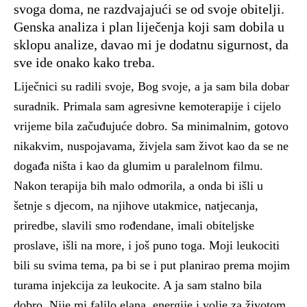
svoga doma, ne razdvajajući se od svoje obitelji.
Genska analiza i plan liječenja koji sam dobila u
sklopu analize, davao mi je dodatnu sigurnost, da
sve ide onako kako treba.
Liječnici su radili svoje, Bog svoje, a ja sam bila dobar
suradnik. Primala sam agresivne kemoterapije i cijelo
vrijeme bila začuđujuće dobro. Sa minimalnim, gotovo
nikakvim, nuspojavama, živjela sam život kao da se ne
događa ništa i kao da glumim u paralelnom filmu.
Nakon terapija bih malo odmorila, a onda bi išli u
šetnje s djecom, na njihove utakmice, natjecanja,
priredbe, slavili smo rođendane, imali obiteljske
proslave, išli na more, i još puno toga. Moji leukociti
bili su svima tema, pa bi se i put planirao prema mojim
turama injekcija za leukocite. A ja sam stalno bila
dobro. Nije mi falilo elana, energije i volje za životom.