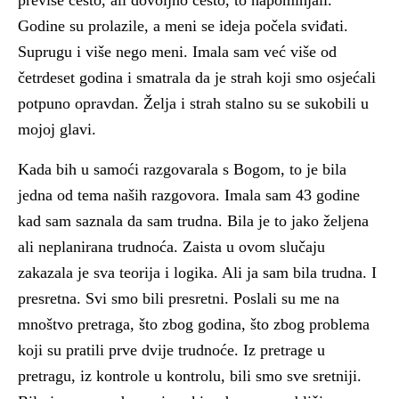
previše često, ali dovoljno često, to napominjali.
Godine su prolazile, a meni se ideja počela sviđati.
Suprugu i više nego meni. Imala sam već više od
četrdeset godina i smatrala da je strah koji smo osjećali
potpuno opravdan. Želja i strah stalno su se sukobili u
mojoj glavi.
Kada bih u samoći razgovarala s Bogom, to je bila
jedna od tema naših razgovora. Imala sam 43 godine
kad sam saznala da sam trudna. Bila je to jako željena
ali neplanirana trudnoća. Zaista u ovom slučaju
zakazala je sva teorija i logika. Ali ja sam bila trudna. I
presretna. Svi smo bili presretni. Poslali su me na
mnoštvo pretraga, što zbog godina, što zbog problema
koji su pratili prve dvije trudnoće. Iz pretrage u
pretragu, iz kontrole u kontrolu, bili smo sve sretniji.