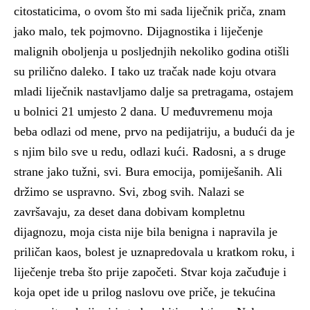
citostaticima, o ovom što mi sada liječnik priča, znam
jako malo, tek pojmovno. Dijagnostika i liječenje
malignih oboljenja u posljednjih nekoliko godina otišli
su prilično daleko. I tako uz tračak nade koju otvara
mladi liječnik nastavljamo dalje sa pretragama, ostajem
u bolnici 21 umjesto 2 dana. U međuvremenu moja
beba odlazi od mene, prvo na pedijatriju, a budući da je
s njim bilo sve u redu, odlazi kući. Radosni, a s druge
strane jako tužni, svi. Bura emocija, pomiješanih. Ali
držimo se uspravno. Svi, zbog svih. Nalazi se
završavaju, za deset dana dobivam kompletnu
dijagnozu, moja cista nije bila benigna i napravila je
priličan kaos, bolest je uznapredovala u kratkom roku, i
liječenje treba što prije započeti. Stvar koja začuđuje i
koja opet ide u prilog naslovu ove priče, je tekućina