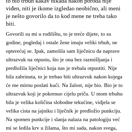
to bio trbuh kakav nikada nakon poroda nije
viđen, niti je ikome izgledao neobično, ali meni
je nešto govorilo da to kod mene ne treba tako
biti.
Govorili su mi u rodilištu, to je treće dijete, to su
godine, pogledaj i ostale žene imaju veliki trbuh, ne
opterećuj se. Ipak, zamolila sam liječnicu da naprave
ultrazvuk na otpustu, što je ona bez razmišljanja i
predložila liječnici koja nas je trebala otpustiti. Nije
bila zabrinuta, to je trebao biti ultrazvuk nakon kojega
će me mirnu poslati kući. Na žalost, nije bio. Bio je to
ultrazvuk koji je pokrenuo cijelu priču. U mom trbuhu
bila je velika količina slobodne tekućine, vidjela se
velika cista na jajniku i liječnik je predložio punkciju.
Na spomen punkcije i slanja nalaza na patologiju već
mi se ledila krv u žilama, što mi sada, nakon svega,