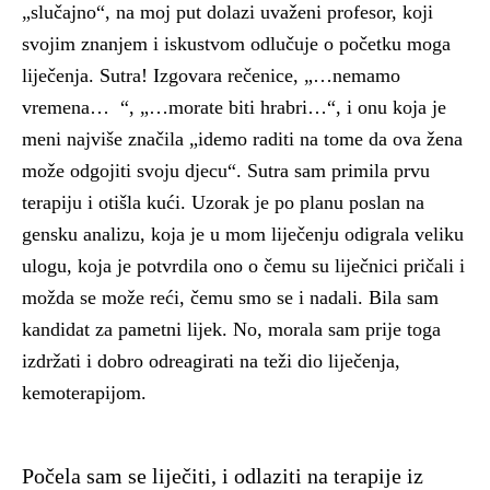
„slučajno“, na moj put dolazi uvaženi profesor, koji
svojim znanjem i iskustvom odlučuje o početku moga
liječenja. Sutra! Izgovara rečenice, „…nemamo
vremena… “, „…morate biti hrabri…“, i onu koja je
meni najviše značila „idemo raditi na tome da ova žena
može odgojiti svoju djecu“. Sutra sam primila prvu
terapiju i otišla kući. Uzorak je po planu poslan na
gensku analizu, koja je u mom liječenju odigrala veliku
ulogu, koja je potvrdila ono o čemu su liječnici pričali i
možda se može reći, čemu smo se i nadali. Bila sam
kandidat za pametni lijek. No, morala sam prije toga
izdržati i dobro odreagirati na teži dio liječenja,
kemoterapijom.
Počela sam se liječiti, i odlaziti na terapije iz