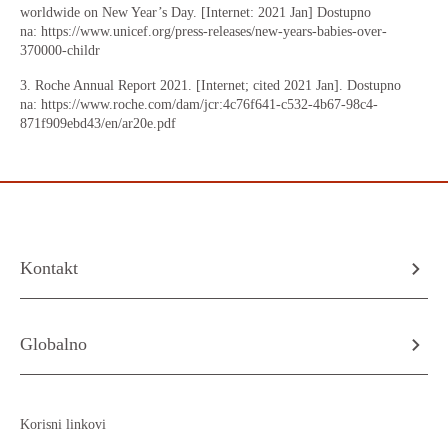
worldwide on New Year’s Day. [Internet: 2021 Jan] Dostupno
na: https://www.unicef.org/press-releases/new-years-babies-over-
370000-childr
3. Roche Annual Report 2021. [Internet; cited 2021 Jan]. Dostupno
na: https://www.roche.com/dam/jcr:4c76f641-c532-4b67-98c4-
871f909ebd43/en/ar20e.pdf
Kontakt
Globalno
Korisni linkovi