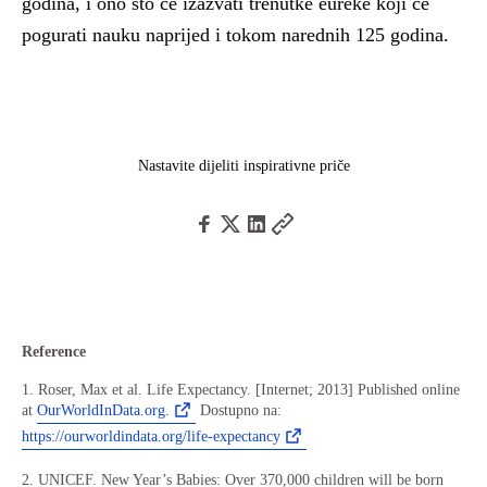
godina, i ono što će izazvati trenutke eureke koji će
pogurati nauku naprijed i tokom narednih 125 godina.
Nastavite dijeliti inspirativne priče
Reference
1. Roser, Max et al. Life Expectancy. [Internet; 2013] Published online
at
OurWorldInData.org.
Dostupno na:
https://ourworldindata.org/life-expectancy
2. UNICEF. New Year’s Babies: Over 370,000 children will be born