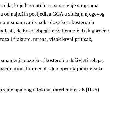
eroida, koje brzo utiču na smanjenje simptoma
nu od najtežih posljedica GCA u slučaju njegovog
enom smanjivati visoke doze kortikosteroida
lesti, da bi se izbjegli neželjeni efekti dugoročne
roza i frakture, mrena, visok krvni pritisak,
 smanjenja doze kortikosteroida doživjeti relaps,
pacijentima biti neophodno opet uključiti visoke
iranje upalnog citokina, interleukina- 6 (IL-6)