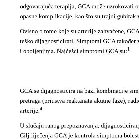
odgovarajuća terapija, GCA može uzrokovati oz
opasne komplikacije, kao što su trajni gubitak
Ovisno o tome koje su arterije zahvaćene, GCA s
teško dijagnosticirati. Simptomi GCA također v
1
i oboljenjima. Najčešći simptomi GCA su:
GCA se dijagnosticira na bazi kombinacije simp
pretraga (priustva reaktanata akutne faze), radi
4
arterije.
U slučaju ranog prepoznavanja, dijagnosticiranj
Cilj liječenja GCA je kontrola simptoma bolesti