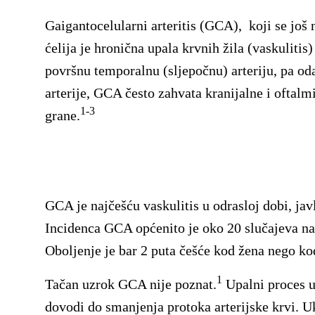
Gaigantocelularni arteritis (GCA), koji se još na
ćelija je hronična upala krvnih žila (vaskulitis)
površnu temporalnu (sljepočnu) arteriju, pa oda
arterije, GCA često zahvata kranijalne i oftalmi
1-3
grane.
GCA je najčešću vaskulitis u odrasloj dobi, javl
Incidenca GCA općenito je oko 20 slučajeva na 
Oboljenje je bar 2 puta češće kod žena nego k
1
Tačan uzrok GCA nije poznat.
Upalni proces u
dovodi do smanjenja protoka arterijske krvi. U