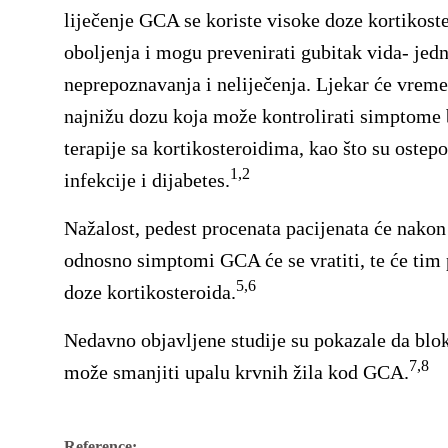
liječenje GCA se koriste visoke doze kortikost
oboljenja i mogu prevenirati gubitak vida- jed
neprepoznavanja i neliječenja. Ljekar će vrem
najnižu dozu koja može kontrolirati simptome bo
terapije sa kortikosteroidima, kao što su ostepo
1,2
infekcije i dijabetes.
Nažalost, pedest procenata pacijenata će nakon
odnosno simptomi GCA će se vratiti, te će tim 
5,6
doze kortikosteroida.
Nedavno objavljene studije su pokazale da blok
7,8
može smanjiti upalu krvnih žila kod GCA.
Reference: