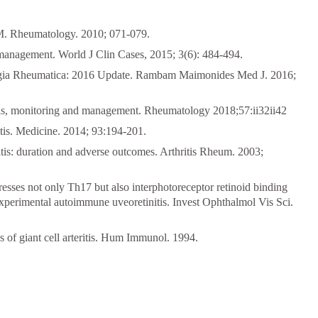
 GM. Rheumatology. 2010; 071-079.
nd management. World J Clin Cases, 2015; 3(6): 484-494.
algia Rheumatica: 2016 Update. Rambam Maimonides Med J. 2016;
gnosis, monitoring and management. Rheumatology 2018;57:ii32ii42
itis. Medicine. 2014; 93:194-201.
ritis: duration and adverse outcomes. Arthritis Rheum. 2003;
resses not only Th17 but also interphotoreceptor retinoid binding
experimental autoimmune uveoretinitis. Invest Ophthalmol Vis Sci.
s of giant cell arteritis. Hum Immunol. 1994.