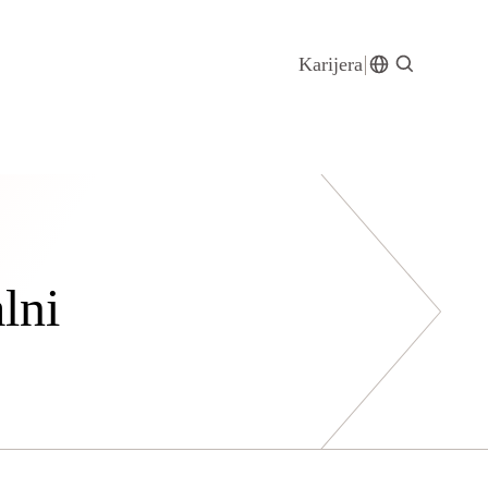
Karijera
lni