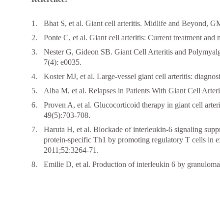
Bhat S, et al. Giant cell arteritis. Midlife and Beyond,
Ponte C, et al. Giant cell arteritis: Current treatment a
Nester G, Gideon SB. Giant Cell Arteritis and Polymy
7(4): e0035.
Koster MJ, et al. Large-vessel giant cell arteritis: dia
Alba M, et al. Relapses in Patients With Giant Cell Arter
Proven A, et al. Glucocorticoid therapy in giant cell arte
49(5):703-708.
Haruta H, et al. Blockade of interleukin-6 signaling supp
protein-specific Th1 by promoting regulatory T cells in 
2011;52:3264-71.
Emilie D, et al. Production of interleukin 6 by granuloma