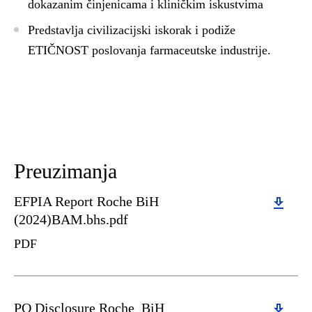
dokazanim činjenicama i kliničkim iskustvima
Predstavlja civilizacijski iskorak i podiže
ETIČNOST
poslovanja farmaceutske industrije.
Preuzimanja
Download
EFPIA Report Roche BiH
(2024)BAM.bhs.pdf
PDF
Download
PO Disclosure Roche_BiH