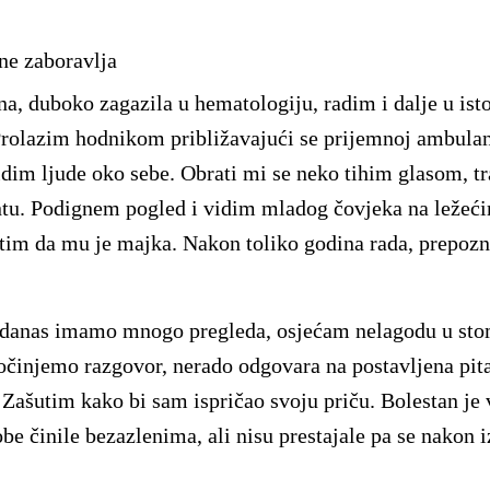
 ne zaboravlja
a, duboko zagazila u hematologiju, radim i dalje u isto
 Prolazim hodnikom približavajući se prijemnoj ambula
idim ljude oko sebe. Obrati mi se neko tihim glasom, t
u. Podignem pogled i vidim mladog čovjeka na ležeći
lutim da mu je majka. Nakon toliko godina rada, prepoz
 danas imamo mnogo pregleda, osjećam nelagodu u st
očinjemo razgovor, nerado odgovara na postavljena pita
. Zašutim kako bi sam ispričao svoju priču. Bolestan je
be činile bezazlenima, ali nisu prestajale pa se nakon