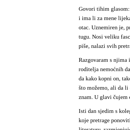
Govori tihim glasom:
i ima li za mene lije
otac. Uznemiren je, p
tugu. Nosi veliku fas
piše, nalazi svih pre
Razgovaram s njima i
roditelja nemoćnih da
da kako kopni on, tako
što možemo, ali da l
znam. U glavi čujem 
Isti dan sjedim s kol
koje pretrage ponovi
literaturu, razmjenju