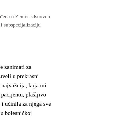
Rođena u Zenici. Osnovnu
 i subspecijalizaciju
e zanimati za
uveli u prekrasni
e najvažnija, koja mi
pacijentu, plašljivo
i učinila za njega sve
 u bolesničkoj