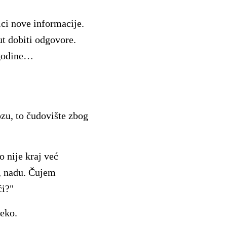
ci nove informacije.
ut dobiti odgovore.
 godine…
ozu, to čudovište zbog
 nije kraj već
a, nadu. Čujem
ći?"
neko.