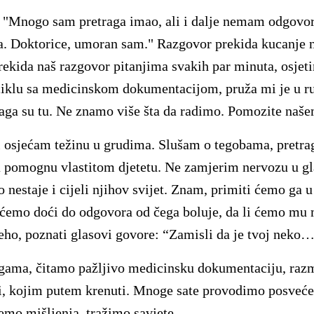
 "Mnogo sam pretraga imao, ali i dalje nemam odgovo
ka. Doktorice, umoran sam." Razgovor prekida kucanje 
rekida naš razgovor pitanjima svakih par minuta, osjeti
ciklu sa medicinskom dokumentacijom, pruža mi je u ru
traga su tu. Ne znamo više šta da radimo. Pomozite naše
 osjećam težinu u grudima. Slušam o tegobama, pretra
 pomognu vlastitom djetetu. Ne zamjerim nervozu u gla
 nestaje i cijeli njihov svijet. Znam, primiti ćemo ga u
i ćemo doći do odgovora od čega boluje, da li ćemo mu
eho, poznati glasovi govore: “Zamisli da je tvoj neko
egama, čitamo pažljivo medicinsku dokumentaciju, razm
ti, kojim putem krenuti. Mnoge sate provodimo posveć
jemo mišljenja, tražimo savjete.