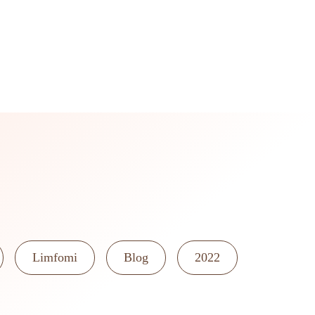
Limfomi
Blog
2022