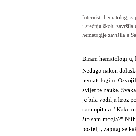
Internist- hematolog, z
i srednju školu završila 
hematogije završila u Sa
Biram hematologiju, 
Nedugo nakon dolaska
hematologiju. Osvojili
svijet te nauke. Svaka
je bila vodilja kroz 
sam upitala: "Kako mo
što sam mogla?" Njiho
postelji, zapitaj se ka