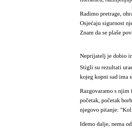
Radimo pretrage, ohra
Osjećaju sigurnost nj
Znam da se plaše pov
Neprijatelj je dobio 
Stigli su rezultati u
kojeg kopni sad ima s
Razgovaramo s njim i
početak, početak borb
njegovo pitanje: "Kol
Idemo dalje, nema odu