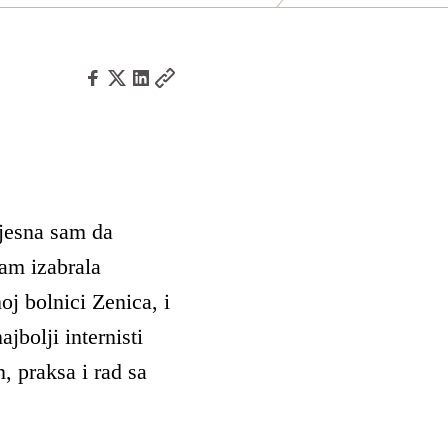
vjesna sam da
sam izabrala
oj bolnici Zenica, i
jbolji internisti
, praksa i rad sa