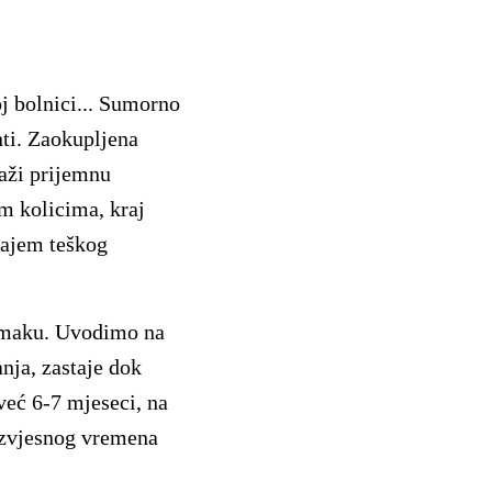
j bolnici... Sumorno
nti. Zaokupljena
raži prijemnu
m kolicima, kraj
najem teškog
omaku. Uvodimo na
nja, zastaje dok
 već 6-7 mjeseci, na
 izvjesnog vremena