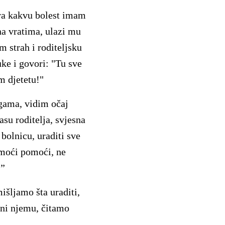
ra kakvu bolest imam
na vratima, ulazi mu
m strah i roditeljsku
ke i govori: "Tu sve
m djetetu!"
gama, vidim očaj
su roditelja, svjesna
 bolnicu, uraditi sve
 moći pomoći, ne
…”
išljamo šta uraditi,
eni njemu, čitamo