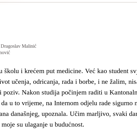
: Dragoslav Malinić
nović
u školu i krećem put medicine. Već kao student s
život učenja, odricanja, rada i borbe, i ne žalim, ni
i poziv. Nakon studija počinjem raditi u Kantonaln
a u to vrijeme, na Internom odjelu rade sigurno na
ana današnjeg, upoznala. Učim marljivo, svaki dan
 moje su ulaganje u budućnost.