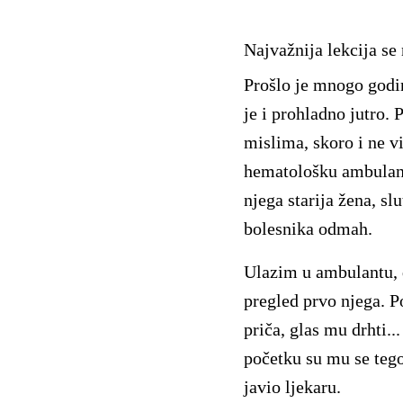
Najvažnija lekcija se
Prošlo je mnogo godin
je i prohladno jutro.
mislima, skoro i ne v
hematološku ambulant
njega starija žena, s
bolesnika odmah.
Ulazim u ambulantu,
pregled prvo njega. P
priča, glas mu drhti..
početku su mu se tego
javio ljekaru.