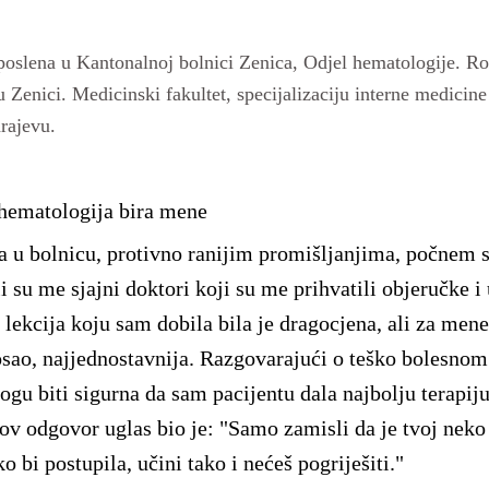
aposlena u Kantonalnoj bolnici Zenica, Odjel hematologije. 
u Zenici. Medicinski fakultet, specijalizaciju interne medicine
rajevu.
hematologija bira mene
 u bolnicu, protivno ranijim promišljanjima, počnem s
 su me sjajni doktori koji su me prihvatili objeručke i 
 lekcija koju sam dobila bila je dragocjena, ali za men
posao, najjednostavnija. Razgovarajući o teško bolesnom 
gu biti sigurna da sam pacijentu dala najbolju terapiju 
v odgovor uglas bio je: "Samo zamisli da je tvoj neko
ko bi postupila, učini tako i nećeš pogriješiti."