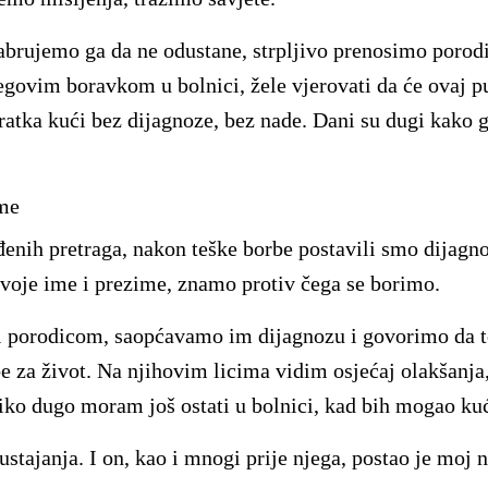
brujemo ga da ne odustane, strpljivo prenosimo porodi
egovim boravkom u bolnici, žele vjerovati da će ovaj p
ratka kući bez dijagnoze, bez nade. Dani su dugi kako
ime
rađenih pretraga, nakon teške borbe postavili smo dijagn
voje ime i prezime, znamo protiv čega se borimo.
 porodicom, saopćavamo im dijagnozu i govorimo da to
e za život. Na njihovim licima vidim osjećaj olakšanj
iko dugo moram još ostati u bolnici, kad bih mogao ku
stajanja. I on, kao i mnogi prije njega, postao je moj 