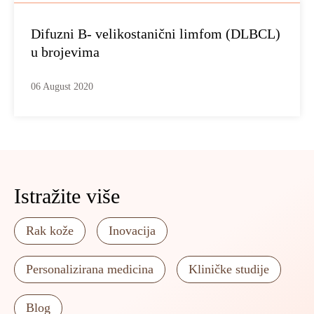
Difuzni B- velikostanični limfom (DLBCL)
u brojevima
06 August 2020
Istražite više
Rak kože
Inovacija
Personalizirana medicina
Kliničke studije
Blog