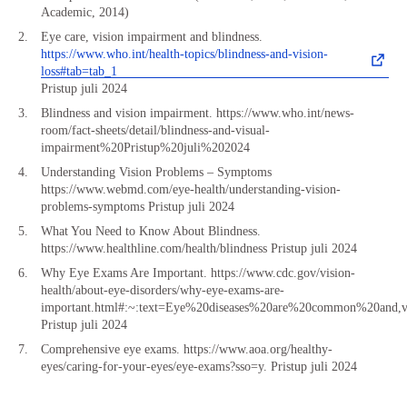
Academic, 2014)
Eye care, vision impairment and blindness.
https://www.who.int/health-topics/blindness-and-vision-
loss#tab=tab_1
Pristup juli 2024
Blindness and vision impairment.
https://www.who.int/news-
room/fact-sheets/detail/blindness-and-visual-
impairment%20Pristup%20juli%202024
Understanding Vision Problems – Symptoms
https://www.webmd.com/eye-health/understanding-vision-
problems-symptoms Pristup juli 2024
What You Need to Know About Blindness.
https://www.healthline.com/health/blindness Pristup juli 2024
Why Eye Exams Are Important. https://www.cdc.gov/vision-
health/about-eye-disorders/why-eye-exams-are-
important.html#:~:text=Eye%20diseases%20are%20common%20and,v
Pristup juli 2024
Comprehensive eye exams. https://www.aoa.org/healthy-
eyes/caring-for-your-eyes/eye-exams?sso=y. Pristup juli 2024