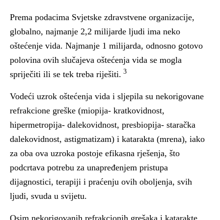
Prema podacima Svjetske zdravstvene organizacije,
globalno,
najmanje 2,2 milijarde ljudi ima neko
oštećenje vida
. Najmanje 1 milijarda, odnosno
gotovo
polovina ovih slučajeva oštećenja vida se mogla
3
spriječiti ili se tek treba riješiti
.
Vodeći uzrok oštećenja vida i sljepila su
nekorigovane
refrakcione greške
(
miopija- kratkovidnost,
hipermetropija- dalekovidnost, presbiopija- staračka
dalekovidnost, astigmatizam)
i katarakta (mrena)
, iako
za oba ova uzroka postoje efikasna rješenja, što
podcrtava potrebu za unapređenjem pristupa
dijagnostici, terapiji i praćenju ovih oboljenja, svih
ljudi, svuda u svijetu.
Osim nekorigovanih
refrakcionih grešaka i katarakte