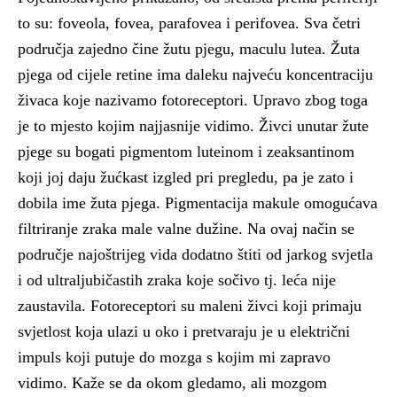
to su: foveola, fovea, parafovea i perifovea. Sva četri
područja zajedno čine žutu pjegu, maculu lutea. Žuta
pjega od cijele retine ima daleku najveću koncentraciju
živaca koje nazivamo fotoreceptori. Upravo zbog toga
je to mjesto kojim najjasnije vidimo. Živci unutar žute
pjege su bogati pigmentom luteinom i zeaksantinom
koji joj daju žućkast izgled pri pregledu, pa je zato i
dobila ime žuta pjega. Pigmentacija makule omogućava
filtriranje zraka male valne dužine. Na ovaj način se
područje najoštrijeg vida dodatno štiti od jarkog svjetla
i od ultraljubičastih zraka koje sočivo tj. leća nije
zaustavila. Fotoreceptori su maleni živci koji primaju
svjetlost koja ulazi u oko i pretvaraju je u električni
impuls koji putuje do mozga s kojim mi zapravo
vidimo. Kaže se da okom gledamo, ali mozgom