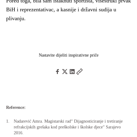
Pored toga, bila sam istaknuti sportista, višestruki prvak
BiH i reprezentativac, a kasnije i državni sudija u
plivanju.
Nastavite dijeliti inspirativne priče
Reference:
Nadarević Amra. Magistarski rad“ Dijagnosticiranje i tretiranje
refrakcijskih grešaka kod preškolske i školske djece“ Sarajevo
2016.