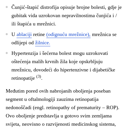
Čunjić-štapić distrofija opisuje brojne bolesti, gdje je
gubitak vida uzrokovan nepravilnostima čunjića i /
ili štapića u mrežnici.
U
ablaciji
retine
(odignuću mrežnice),
mrežnica se
odlijepi od
žilnice.
Hypertenzija i šećerna bolest mogu uzrokovati
oštećenja malih krvnih žila koje opskrbljuju
mrežnicu, dovodeći do hipertenzivne i dijabetičke
(3)
retinopatije
.
Međutim pored ovih nabrojanih oboljenja poseban
segment u oftalmologiji zauzima retinopatija
nedonoščadi (engl. retinopathy of prematurity – ROP).
Ovo oboljenje predstavlja u gotovo svim zemljama
svijeta, neovisno o razvijenosti medicinskog sistema,