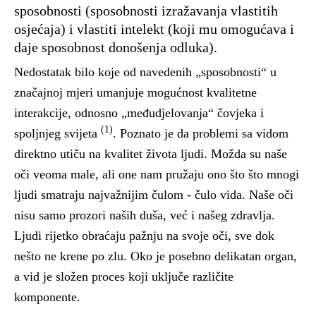
sposobnosti (sposobnosti izražavanja vlastitih
osjećaja) i vlastiti intelekt (koji mu omogućava i
daje sposobnost donošenja odluka).
Nedostatak bilo koje od navedenih „sposobnosti“ u
značajnoj mjeri umanjuje mogućnost kvalitetne
interakcije, odnosno „međudjelovanja“ čovjeka i
(1)
spoljnjeg svijeta
. Poznato je da problemi sa vidom
direktno utiču na kvalitet života ljudi. Možda su naše
oči veoma male, ali one nam pružaju ono što što mnogi
ljudi smatraju najvažnijim čulom - čulo vida. Naše oči
nisu samo prozori naših duša, već i našeg zdravlja.
Ljudi rijetko obraćaju pažnju na svoje oči, sve dok
nešto ne krene po zlu. Oko je posebno delikatan organ,
a vid je složen proces koji uključe različite
komponente.