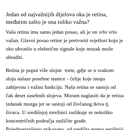
Jedan od najvažnijih dijelova oka je retina,
međutim zašto je ona toliko važna?
Vaša retina ima samo jedan posao, ali je on vrlo vrlo
važan. Glavni posao retine je pretvoriti svjetlost koju je
oko uhvatilo u električne signale koje mozak može
obraditi.
Retina je poput više slojne torte, gdje se u svakom
sloju nalaze posebne stanice - ćelije koje imaju
zahtjevnu i važnu funkciju. Naša retina se sastoji od
čak deset zasebnih slojeva. Moram naglasiti da je retina
izdanak mozga jer se sastoji od živčanog tkiva tj.
živaca. U središnjoj mrežnici razlikuje se nekoliko
koncentričnih područja različite građe.
Pojednostavljeno prikazano, od središta prema periferiji