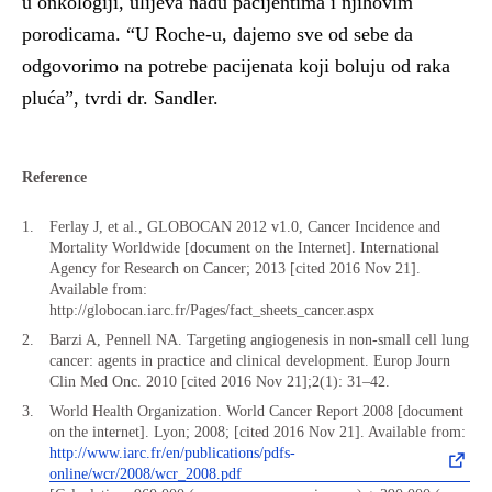
u onkologiji, ulijeva nadu pacijentima i njihovim
porodicama. “U Roche-u, dajemo sve od sebe da
odgovorimo na potrebe pacijenata koji boluju od raka
pluća”, tvrdi dr. Sandler.
Reference
Ferlay J, et al., GLOBOCAN 2012 v1.0, Cancer Incidence and
Mortality Worldwide [document on the Internet]. International
Agency for Research on Cancer; 2013 [cited 2016 Nov 21].
Available from:
http://globocan.iarc.fr/Pages/fact_sheets_cancer.aspx
Barzi A, Pennell NA. Targeting angiogenesis in non-small cell lung
cancer: agents in practice and clinical development. Europ Journ
Clin Med Onc. 2010 [cited 2016 Nov 21];2(1): 31–42.
World Health Organization. World Cancer Report 2008 [document
on the internet]. Lyon; 2008; [cited 2016 Nov 21]. Available from:
http://www.iarc.fr/en/publications/pdfs-
online/wcr/2008/wcr_2008.pdf