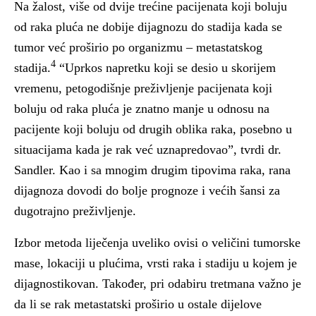
Na žalost, više od dvije trećine pacijenata koji boluju
od raka pluća ne dobije dijagnozu do stadija kada se
tumor već proširio po organizmu – metastatskog
4
stadija.
“Uprkos napretku koji se desio u skorijem
vremenu, petogodišnje preživljenje pacijenata koji
boluju od raka pluća je znatno manje u odnosu na
pacijente koji boluju od drugih oblika raka, posebno u
situacijama kada je rak već uznapredovao”, tvrdi dr.
Sandler. Kao i sa mnogim drugim tipovima raka, rana
dijagnoza dovodi do bolje prognoze i većih šansi za
dugotrajno preživljenje.
Izbor metoda liječenja uveliko ovisi o veličini tumorske
mase, lokaciji u plućima, vrsti raka i stadiju u kojem je
dijagnostikovan. Također, pri odabiru tretmana važno je
da li se rak metastatski proširio u ostale dijelove