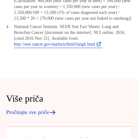
[Calculation: 960,000 (new cases per year in men) + 390,000 (new
cases per year in women) = 1,350,000 (new cases per year) /
1,350,000/100 = 13,500 (1% of cases diagnosed each year) /
13,500 * 20 = 270,000 (new cases per year not linked to smoking)]
National Cancer Institute. SEER Stat Fact Sheets: Lung and
Bronchus Cancer [document on the internet]. NCI online; 2016;
[cited 2016 Nov 21]. Available from:
http://seer.cancer.gov/statfacts/html/lungb.html
Više priča
Pročitajte sve priče