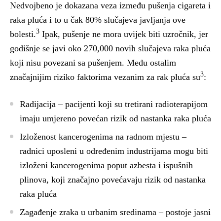
Nedvojbeno je dokazana veza između pušenja cigareta i
raka pluća i to u čak 80% slučajeva javljanja ove
3
bolesti.
Ipak, pušenje ne mora uvijek biti uzročnik, jer
godišnje se javi oko 270,000 novih slučajeva raka pluća
koji nisu povezani sa pušenjem. Među ostalim
3
značajnijim riziko faktorima vezanim za rak pluća su
:
Radijacija
– pacijenti koji su tretirani radioterapijom
imaju umjereno povećan rizik od nastanka raka pluća
Izloženost kancerogenima na radnom mjestu
–
radnici uposleni u određenim industrijama mogu biti
izloženi kancerogenima poput azbesta i ispušnih
plinova, koji značajno povećavaju rizik od nastanka
raka pluća
Zagađenje zraka u urbanim sredinama
– postoje jasni