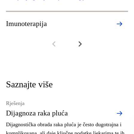
Imunoterapija
R
Saznajte više
Rješenja
Dijagnoza raka pluća
Dijagnostička obrada raka pluća je često dugotrajna i
komplikovana, ali daje ključne podatke ljekarima te ih