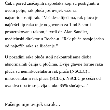
Čak i pored značajnih napredaka koji su postignuti u
ovom polju, rak pluća još uvijek važi za
najsmrtonosniji rak. “Već desetlijećima, rak pluća je
najčešći tip raka te je odgovoran za 1 od 5 smrti
prouzrokovanu rakom,” tvrdi dr. Alan Sandler,
medicinski direktor u Roche-u. “Rak pluća ostaje jedan
od najtežih raka za liječenje.”
U pozadini raka pluća stoji nekontrolisana dioba
abnormalnih ćelija u plućima. Dvije glavne forme raka
pluća su nemirkocelularni rak pluća (NSCLC) i
mikrocelularni rak pluća (SCLC). NSCLC je češći od
2
ova dva tipa te se javlja u oko 85% slučajeva.
Pušenje nije uvijek uzrok…