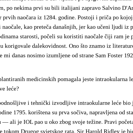
, po nekima prvi su bili italijani zapravo Salvino D'A
 prvih naočara iz 1284. godine. Postoji i priča po kojoj
ti naočale, kao preteča današnjih, jer kao učeni ljudi iz p
dinama starosti, počeli su koristiti naočale čiji ram je 
su korigovale dalekovidnost. Ono što znamo iz literature
e mi danas nosimo izumljene od strane Sam Foster 192
lantiranih medicinskih pomagala jeste intraokularna l
ve leće?
dnošljive i tehnički izvodljive intraokularne leće bio 
Godine 1795. korištena su prva sočiva, napravljena od 
 — ali je IOL pao u oko zbog svoje težine. Pravi počet
e tokom Drugog svjetskog rata. Sir Harold Ridley je bi