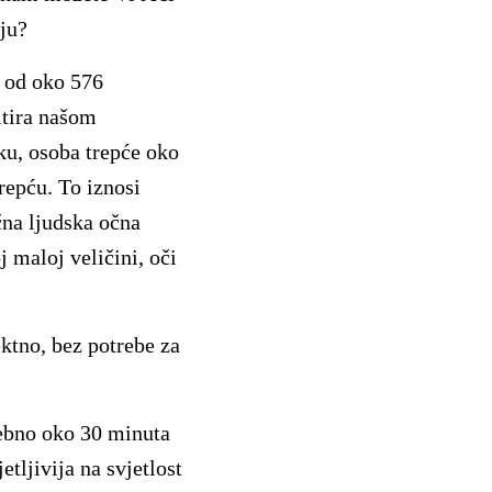
iju?
u od oko 576
ltira našom
eku, osoba trepće oko
repću. To iznosi
čna ljudska očna
 maloj veličini, oči
ktno, bez potrebe za
rebno oko 30 minuta
tljivija na svjetlost