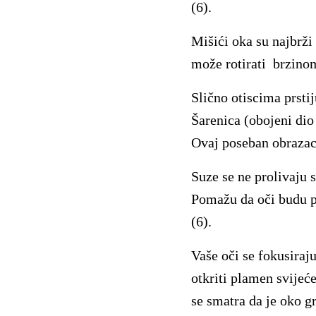
(6).
Mišići oka su najbrži
može rotirati brzinom
Slično otiscima prstij
Šarenica (obojeni dio
Ovaj poseban obrazac s
Suze se ne prolivaju 
Pomažu da oči budu po
(6).
Vaše oči se fokusiraj
otkriti plamen svijeć
se smatra da je oko 