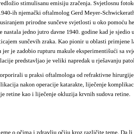
edložio stimulisanu emisiju zračenja. Svjetlosnu fotok
 1940-ih njemački oftalmolog Gerd Meyer-Schwickerath
usiranjem prirodne sunčeve svjetlosti u oko pomoću hel
je nastala jedno jutro davne 1940. godine kad je sjedio 
uticajem sunčevih zraka. Kao pionir u oblasti primjene l
nu jer je zadobio rupturu makule eksperimentišući sa s
cije predstavljao je veliki napredak u rješavanju patol
orporirali u praksi oftalmologa od refraktivne hirurgije
ikacija nakon operacije katarakte, liječenje komplikaci
ije retine kao i liječenje okluzija krvnih sudova retine.
eme o očima i zdravlju očiju kroz različite teme. Da l