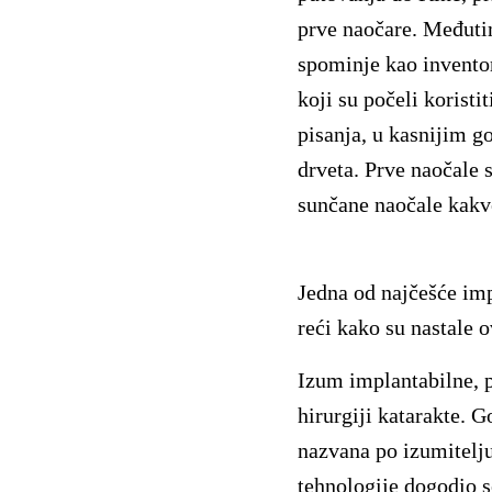
prve naočare. Međutim
spominje kao inventor
koji su počeli koristi
pisanja, u kasnijim go
drveta. Prve naočale 
sunčane naočale kakv
Jedna od najčešće imp
reći kako su nastale o
Izum implantabilne, po
hirurgiji katarakte. 
nazvana po izumitelju
tehnologije dogodio s