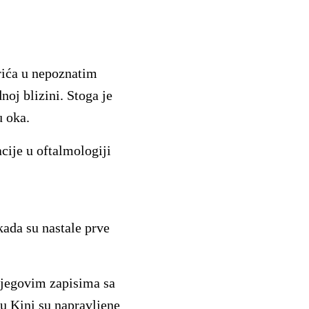
rića u nepoznatim
oj blizini. Stoga je
u oka.
cije u oftalmologiji
kada su nastale prve
njegovim zapisima sa
u Kini su napravljene