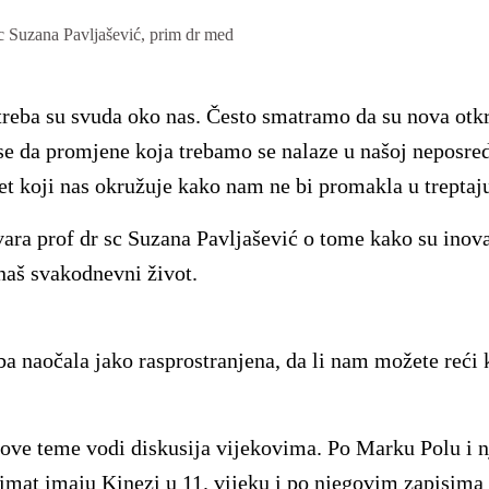
sc Suzana Pavljašević, prim dr med
treba su svuda oko nas. Često smatramo da su nova otk
se da promjene koja trebamo se nalaze u našoj neposredn
et koji nas okružuje kako nam ne bi promakla u treptaj
ra prof dr sc Suzana Pavljašević o tome kako su inova
 naš svakodnevni život.
a naočala jako rasprostranjena, da li nam možete reći 
 ove teme vodi diskusija vijekovima. Po Marku Polu i 
imat imaju Kinezi u 11. vijeku i po njegovim zapisima 