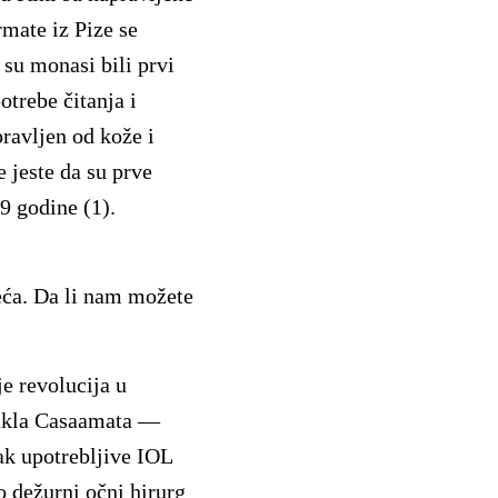
rmate iz Pize se
 su monasi bili prvi
otrebe čitanja i
pravljen od kože i
 jeste da su prve
9 godine (1).
eća. Da li nam možete
je revolucija u
stakla Casaamata —
ak upotrebljive IOL
o dežurni očni hirurg