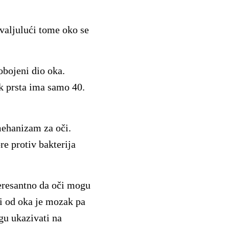
hvaljulući tome oko se
obojeni dio oka.
ak prsta ima samo 40.
mehanizam za oči.
e protiv bakterija
teresantno da oči mogu
ji od oka je mozak pa
gu ukazivati na