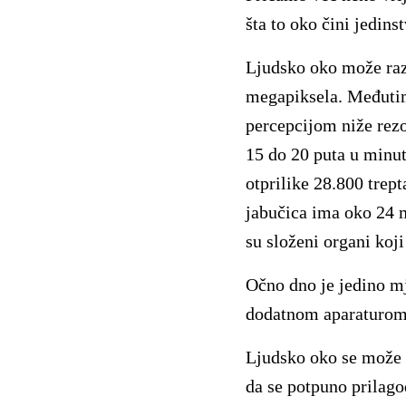
šta to oko čini jedin
Ljudsko oko može razl
megapiksela. Međutim
percepcijom niže rezo
15 do 20 puta u minut
otprilike 28.800 trep
jabučica ima oko 24 m
su složeni organi koji
Očno dno je jedino mj
dodatnom aparaturom 
Ljudsko oko se može p
da se potpuno prilagod