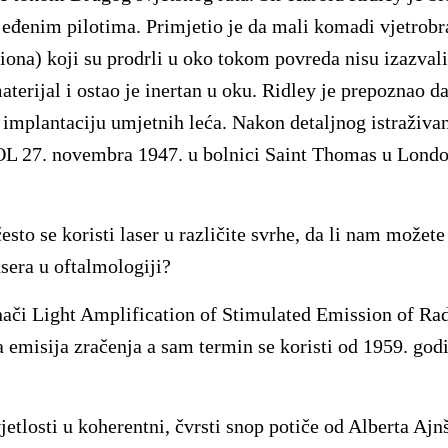
ijeđenim pilotima. Primjetio je da mali komadi vjetrobra
na) koji su prodrli u oko tokom povreda nisu izazvali
aterijal i ostao je inertan u oku. Ridley je prepoznao d
 implantaciju umjetnih leća. Nakon detaljnog istraživan
IOL 27. novembra 1947. u bolnici Saint Thomas u Londo
esto se koristi laser u različite svrhe, da li nam možete
asera u oftalmologiji?
či Light Amplification of Stimulated Emission of Radi
a emisija zračenja a sam termin se koristi od 1959. god
jetlosti u koherentni, čvrsti snop potiče od Alberta Ajnš