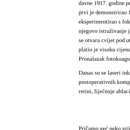
davne 1917. godine pr
prvi je demonstrirao
eksperimentirao s fok
njegovo istraživanje 
se otvara cvijet pod 
platio je visoku cije
Pronalazak fotokoagula
Danas su se laseri ink
postoperativnih kompl
retini, liječenje ablac
Pričamo već neko vrij