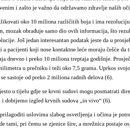
stvenim i zašto je važno da održavamo zdravlje naših oč
ikovati oko 10 miliona različitih boja i ima rezolucij
, mozak obrađuje samo dio ovih informacija, što rezu
lucije. Još jedan interesantan podatak jeste da u prosj
i a pacijenti koji nose kontaktne leće moraju češće da t
taja dnevno i preko 10 miliona treptaja godišnje. Prosje
ilimetra u prečniku i teži oko 7,5 grama. Uprkos svojoj
 se sastoje od preko 2 miliona radnih delova (6).
esto u tijelu gdje se krvni sudovi mogu posmatrati dire
i dobijemo izgled krvnih sudova „in vivo“ (6).
rilagoditi uslovima slabog osvetljenja i očima je pot
e tami, pri čemu se zjenice šire, a mrežnica postaje osje