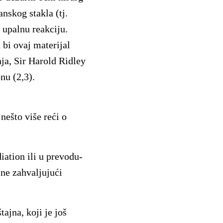
nskog stakla (tj.
 upalnu reakciju.
a bi ovaj materijal
ja, Sir Harold Ridley
nu (2,3).
 nešto više reći o
ation ili u prevodu-
ine zahvaljujući
tajna, koji je još