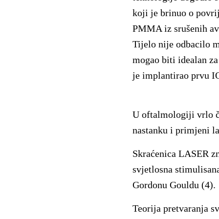
koji je brinuo o povr
PMMA iz srušenih avio
Tijelo nije odbacilo m
mogao biti idealan za
je implantirao prvu 
U oftalmologiji vrlo č
nastanku i primjeni l
Skraćenica LASER zna
svjetlosna stimulisan
Gordonu Gouldu (4).
Teorija pretvaranja sv