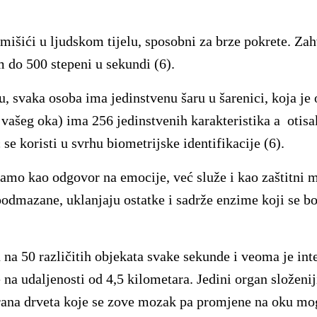
 mišići u ljudskom tijelu, sposobni za brze pokrete. Za
 do 500 stepeni u sekundi (6).
u, svaka osoba ima jedinstvenu šaru u šarenici, koja je 
 vašeg oka) ima 256 jedinstvenih karakteristika a otis
e koristi u svrhu biometrijske identifikacije (6).
samo kao odgovor na emocije, već služe i kao zaštitni 
dmazane, uklanjaju ostatke i sadrže enzime koji se bor
u na 50 različitih objekata svake sekunde i veoma je in
e na udaljenosti od 4,5 kilometara. Jedini organ složeni
grana drveta koje se zove mozak pa promjene na oku mo